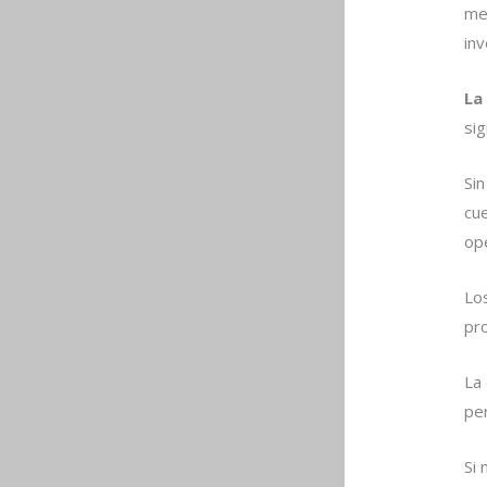
me
in
La
sig
Si
cu
op
Lo
pr
La
pe
Si 