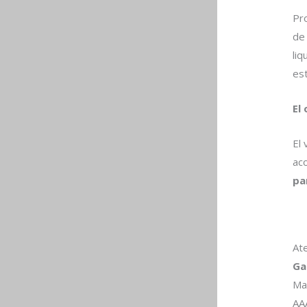
Pro
de
li
est
El
El 
ac
pa
At
Ga
Ma
AA