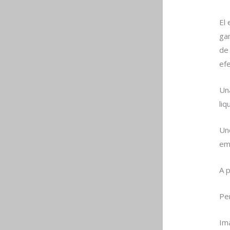
El
ga
de
ef
Un
liq
Un
em
A p
Pe
Im