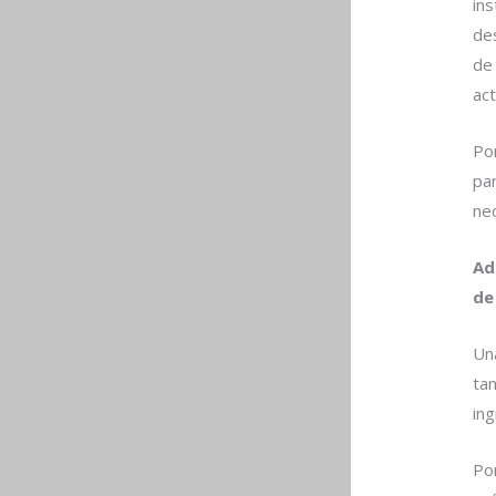
in
de
de
ac
Po
pa
nec
Ad
de
Una
tan
in
Po