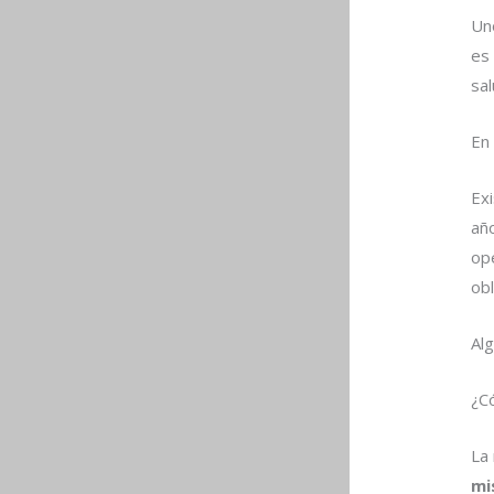
Un
es
sal
En 
Exi
añ
ope
obl
Al
¿C
La
mi