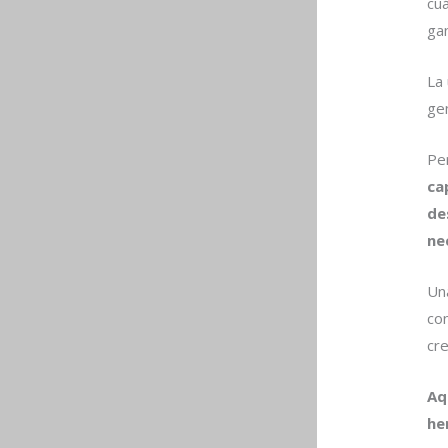
cu
gan
La
ge
Per
ca
de
ne
Una
co
cr
Aq
he