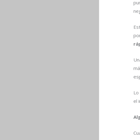
pu
ne
Es
por
rá
Un
má
esp
Lo
el 
Al
Cu